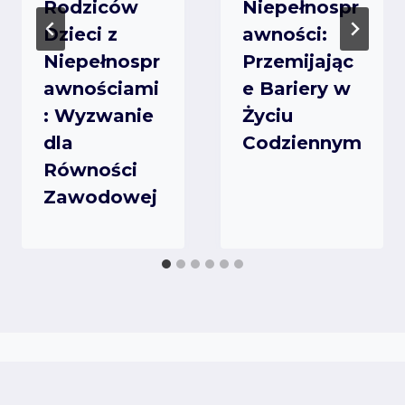
Rodziców
Niepełnospr
Dzieci z
awności:
Niepełnospr
Przemijając
awnościami
e Bariery w
: Wyzwanie
Życiu
dla
Codziennym
Równości
Zawodowej