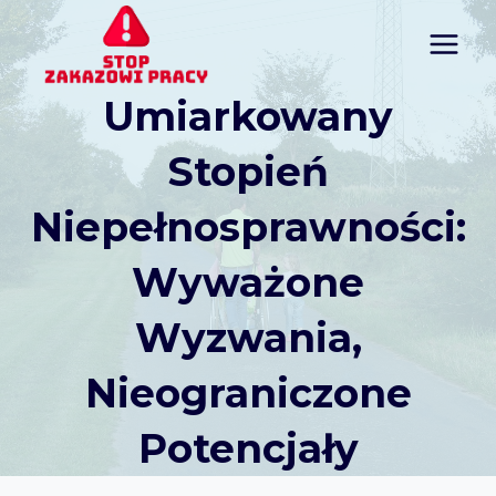
Przejdź
do
treści
Umiarkowany
Stopień
Niepełnosprawności:
Wyważone
Wyzwania,
Nieograniczone
Potencjały